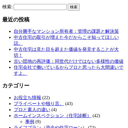
検索:
最近の投稿
自分勝手なマンション所有者：管理の課題と解決策
中古住宅の取引が増えた今だからこそ知ってほしい
話。
中古住宅は見た目を超えた価値を発見することが大
切！
古い団地の再評価：同世代だけではない多様性の価値
住宅会社で働いているからプロと思ったら大間違いで
すよ。
カテゴリー
お役立ち情報
(22)
プライベートや独り言。
(43)
プロと素人の違い
(4)
ホームインスペクション（住宅診断）
(42)
事例
(9)
ライフプラン（資金や住宅ローン）
(72)