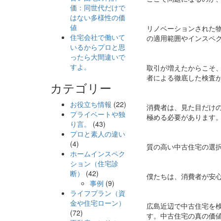
価：同世代だけで
はない多様性の価
値
リノベーションされた
住宅会社で働いて
の適用範囲やインスペ
いるからプロと思
ったら大間違いで
すよ。
取引が増えたからこそ
者による徹底した検査
カテゴリー
お役立ち情報
(22)
消費者は、見た目だけ
プライベートや独
極める必要があります
り言。
(43)
プロと素人の違い
(4)
質の高い中古住宅の選
ホームインスペク
ション（住宅診
断）
(42)
僕たちは、消費者が安
事例
(9)
ライフプラン（資
金や住宅ローン）
広島近辺で中古住宅を
(72)
す。中古住宅の真の価