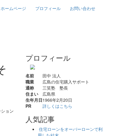
ホームページ
プロフィール
お問い合わせ
プロフィール
そ
名前
田中 法人
職業
広島の住宅購入サポート
通称
三笑塾 塾長
住まい
広島県
生年月日
1966年2月20日
PR
詳しくはこちら
ンション
人気記事
住宅ローンをオーバーローンで利
用した結末...