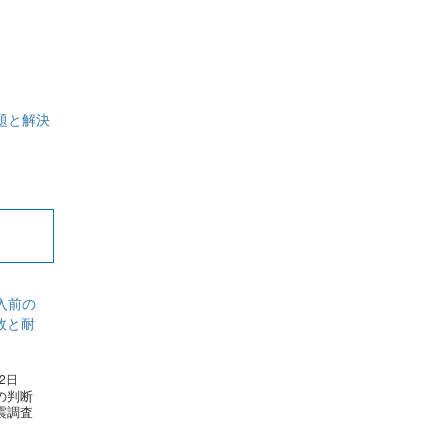
題と解決
22日
の判断
震調査