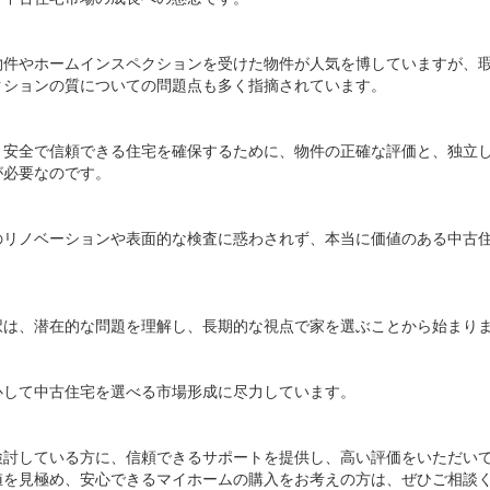
物件やホームインスペクションを受けた物件が人気を博していますが、
クションの質についての問題点も多く指摘されています。
、安全で信頼できる住宅を確保するために、物件の正確な評価と、独立
が必要なのです。
のリノベーションや表面的な検査に惑わされず、本当に価値のある中古
。
択は、潜在的な問題を理解し、長期的な視点で家を選ぶことから始まり
心して中古住宅を選べる市場形成に尽力しています。
検討している方に、信頼できるサポートを提供し、高い評価をいただい
値を見極め、安心できるマイホームの購入をお考えの方は、ぜひご相談