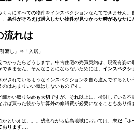
みくもにすべての物件をインスペクションなんてできません。
。。
条件がそろえば購入したい物件が見つかった時があなたに
の流れは
引渡し」⇒「入居」
見つかったらどうします。中古住宅の売買契約は、現況有姿の
ができません。そんなことにならないためには、
インスペクシ
さがされているようなインスペクションを自ら進んでするとい
うのはあまりいい気はしないものです。
ど細かい取り決めも大切ですが、それ以上に、検討している不
なけば買った後から計算外の修繕費が必要になることもあり得
のかといえば。。。残念ながら広島地域においては、未
だ「ホ
ております…。