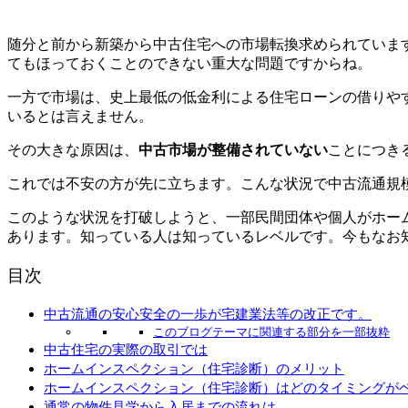
随分と前から新築から中古住宅への市場転換求められています
てもほっておくことのできない重大な問題ですからね。
一方で市場は、史上最低の低金利による住宅ローンの借りや
いるとは言えません。
その大きな原因は、
中古市場が整備されていない
ことにつき
これでは不安の方が先に立ちます。こんな状況で中古流通規
このような状況を打破しようと、一部民間団体や個人がホー
あります。知っている人は知っているレベルです。今もなお
目次
中古流通の安心安全の一歩が宅建業法等の改正です。
このブログテーマに関連する部分を一部抜粋
中古住宅の実際の取引では
ホームインスペクション（住宅診断）のメリット
ホームインスペクション（住宅診断）はどのタイミングが
通常の物件見学から入居までの流れは