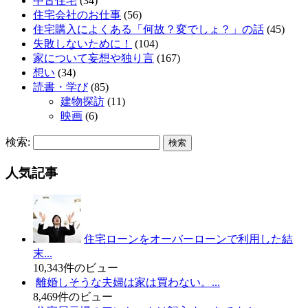
中古住宅
(34)
住宅会社のお仕事
(56)
住宅購入によくある「何故？変でしょ？」の話
(45)
失敗しないために！
(104)
家について妄想や独り言
(167)
想い
(34)
読書・学び
(85)
建物探訪
(11)
映画
(6)
検索:
人気記事
住宅ローンをオーバーローンで利用した結
末...
10,343件のビュー
離婚しそうな夫婦は家は買わない。...
8,469件のビュー