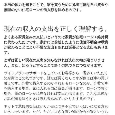
本当の体力を知ることで、家を買うために捻出可能な自己資金や
無理のない住宅ローンの借入額を決めるのです。
現在の収入の支出を正しく理解する。
よくある家賃並みの支払いというのは家賃が住宅ローン＋維持費
に代わっただけです。家計には前述したように使途不明金や環境
が変わることにより不要な支出もあれば必要となる支出もありま
す。
まずは正しい現在の支出を知らなければ支出の軸が定まりませ
ん。また、知ろうとすることで多くの気づきにつながります。
ライフプランのサポートをしていてお客様から一番多くいただく
のが実はこの気づきです。話せば長くなりますが例えば車の買い
替えです。貯蓄で購入するのかそれともローンなのか。貯蓄で車
を購入する場合、家に入れる自己資金が減ります。ローンで買う
場合、車のローンが現在なければ支出が増えます。こんな単純な
お話が家を買うときは忘れ去られていたりもするのです。
ネットで悲観的な話ばかりが目につき不安でいっぱいになる方も
いらしゃいます。ただ、ただ、大きな買い物だから不安というも