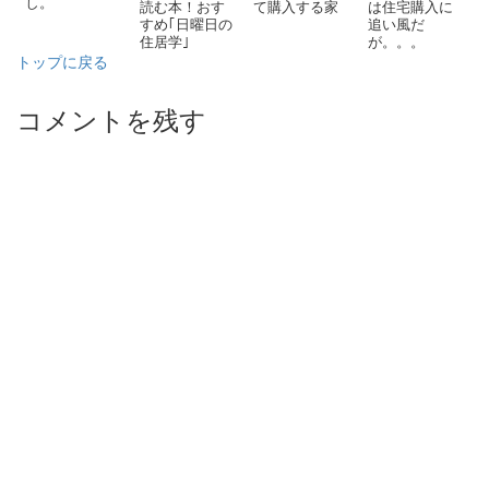
し。
読む本！おす
て購入する家
は住宅購入に
すめ｢日曜日の
追い風だ
住居学｣
が。。。
トップに戻る
コメントを残す