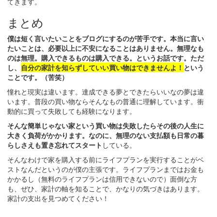
てきます。
まとめ
僕は短く言いたいことをブログにするのが苦手です。本当に言い
たいことは、必要以上に不安になることはありません。無理なも
のは無理。購入できるものは購入できる。というお話です。ただ
し、
自分の家計を知らずしていい買い物はできませんよ！
という
ことです。（苦笑）
憧れと現実は違います。達成できる夢とできたらいいなの夢は違
います。普段の買い物ならそんなもの普通に理解しています。衝
動的に買って失敗しても経験になります。
そんな簡単じゃない家という買い物は失敗したらその後の人生に
大きく負荷がかかります。なのに、無理のない支払額も日常の暮
らしさえも置き忘れてスタート
している。
そんなわけで家を購入する前にライフプランを実行することがベ
ストなんだというのが僕の主張です。ライフプランまではお金も
かかるし（無料のライフプランは信用できないので）面倒な方
も、ぜひ、家計の軸を知ることで、かなりの気づきはあります。
家計の支出を見つめてください！