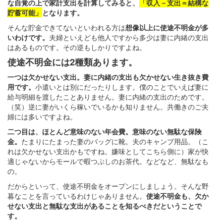
な自覚の上で家計支出を計算してみると、
「収入－支出＝結構な
貯蓄可能」
となります。
そんな貯金できてないといわれる方は
想像以上に使途不明金が多
いわけです。
夫婦といえども他人ですから多少は妻に内緒の支出
はあるものです。その逆もしかりですよね。
使途不明金には2種類あります。
一つは欠かせない支出。妻に内緒の支出も欠かせない生き抜き費
用です。
小遣いとは別にだったりします。僕のことでいえば妻に
給与明細を渡したことありません。妻に内緒の支出のためです。
（笑）逆に妻がいくら稼いでいるかも知りません。共働きのご夫
婦には多いですよね。
二つ目は、ほとんど意味のない年会費。意味のない無駄な保険
金。
たまりにたまった妻のバッグに靴。夫のキャンプ用品。（こ
れは欠かせない支出かもですね。嫌味としてこちら側に）家が快
適じゃないからモールで暇つぶしのお茶代。などなど、無駄なも
の。
だからといって、使途不明金をオープンにしましょう。そんな野
暮なことを言っているわけじゃありません。
使途不明金も、欠か
せない支出と無駄な支出があることを知るべきだということで
す。