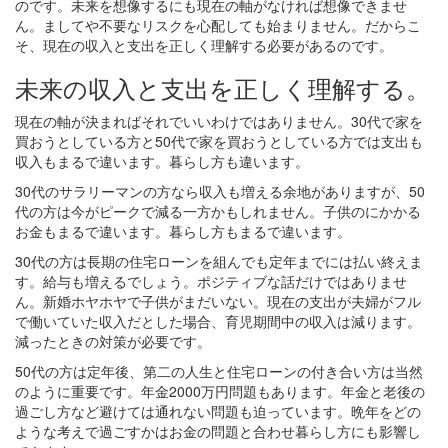
のです。未来を想像するにも現在の軸がなければ想像できませ
ん。ましてや不要なリスクを心配しても始まりません。だからこ
そ、現在の収入と支出を正しく理解する必要があるのです。
未来の収入と支出を正しく理解する。
現在の軸が決まればそれでいいわけではありません。30代で家を
買おうとしている方と50代で家を買おうとしている方では支出も
収入もまるで違います。暮らし方も違います。
30代のサラリーマンの方なら収入も増える余地がありますが、50
代の方は今がピークで減る一方かもしれません。子供のにかかる
お金もまるで違います。暮らし方もまるで違います。
30代の方は長期の住宅ローンを組んでも定年までには払い終えま
す。給与も増えるでしょう。ポジティブな話だけではありませ
ん。新婚ホヤホヤで子供がまだいない。現在の支出が夫婦がフル
で働いていた収入だとした場合、育児期間中の収入は減ります。
減ったときの対策が必要です。
50代の方は定年後、第二の人生と住宅ローンの付き合い方は当然
のように重要です。年金2000万円問題もあります。年金と老後の
過ごし方など避けては通れない問題も迫っています。晩年をどの
ような考えで過ごすかはお金の問題と合わせ暮らし方にも影響し