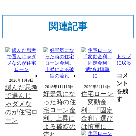
関連記事
トップ
に戻る
コメ
2020年1月9日
ント
緩んだ思考
2018年11月16日
2020年3月14日
を残
好景気にな
住宅ローン
で選んじ
す
った時の住
「変動金
ゃダメな
宅ローン金
利」「固定
のが住宅ロ
利。上昇に
金利」選び
ーン
よる破綻の
は慎重に。
流れ