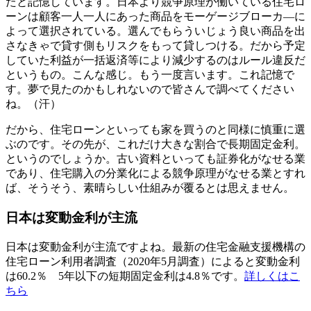
たと記憶しています。日本より競争原理が働いている住宅ロ
ーンは顧客一人一人にあった商品をモーゲージブローカ―に
よって選択されている。選んでもらういじょう良い商品を出
さなきゃで貸す側もリスクをもって貸しつける。だから予定
していた利益が一括返済等により減少するのはルール違反だ
というもの。こんな感じ。もう一度言います。これ記憶で
す。夢で見たのかもしれないので皆さんで調べてください
ね。（汗）
だから、住宅ローンといっても家を買うのと同様に慎重に選
ぶのです。その先が、これだけ大きな割合で長期固定金利。
というのでしょうか。古い資料といっても証券化がなせる業
であり、住宅購入の分業化による競争原理がなせる業とすれ
ば、そうそう、素晴らしい仕組みが覆るとは思えません。
日本は変動金利が主流
日本は変動金利が主流ですよね。最新の住宅金融支援機構の
住宅ローン利用者調査（2020年5月調査）によると変動金利
は60.2％ 5年以下の短期固定金利は4.8％です。
詳しくはこ
ちら