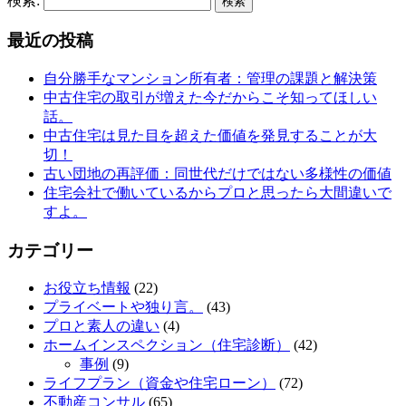
検索:
最近の投稿
自分勝手なマンション所有者：管理の課題と解決策
中古住宅の取引が増えた今だからこそ知ってほしい
話。
中古住宅は見た目を超えた価値を発見することが大
切！
古い団地の再評価：同世代だけではない多様性の価値
住宅会社で働いているからプロと思ったら大間違いで
すよ。
カテゴリー
お役立ち情報
(22)
プライベートや独り言。
(43)
プロと素人の違い
(4)
ホームインスペクション（住宅診断）
(42)
事例
(9)
ライフプラン（資金や住宅ローン）
(72)
不動産コンサル
(65)