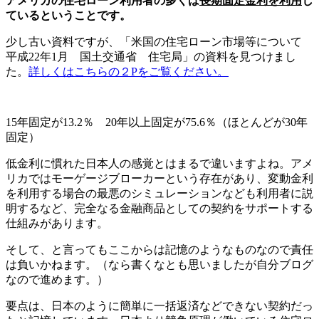
アメリカの住宅ローン利用者の多くは
長期固定金利を利用
し
ているということです。
少し古い資料ですが、「米国の住宅ローン市場等について
平成22年1月 国土交通省 住宅局」の資料を見つけまし
た。
詳しくはこちらの２Pをご覧ください。
15年固定が13.2％ 20年以上固定が75.6％（ほとんどが30年
固定）
低金利に慣れた日本人の感覚とはまるで違いますよね。アメ
リカではモーゲージブローカーという存在があり、変動金利
を利用する場合の最悪のシミュレーションなども利用者に説
明するなど、完全なる金融商品としての契約をサポートする
仕組みがあります。
そして、と言ってもここからは記憶のようなものなので責任
は負いかねます。（なら書くなとも思いましたが自分ブログ
なので進めます。）
要点は、日本のように簡単に一括返済などできない契約だっ