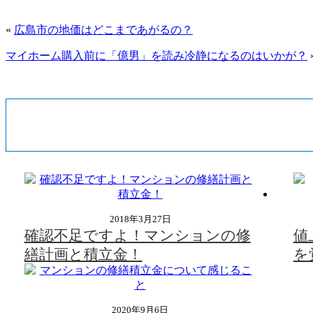
«
広島市の地価はどこまであがるの？
マイホーム購入前に「億男」を読み冷静になるのはいかが？
2018年3月27日
確認不足ですよ！マンションの修
値
繕計画と積立金！
を
2020年9月6日