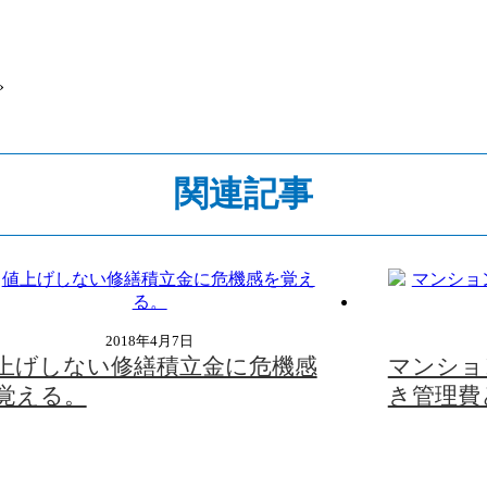
»
関連記事
2018年4月7日
上げしない修繕積立金に危機感
マンショ
覚える。
き管理費