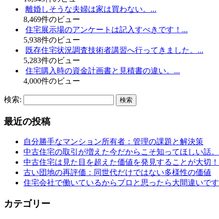
離婚しそうな夫婦は家は買わない。...
8,469件のビュー
住宅展示場のアンケートは記入すべきです！...
5,938件のビュー
既存住宅状況調査技術者講習へ行ってきました。...
5,283件のビュー
住宅購入時の資金計画書と見積書の違い。...
4,000件のビュー
検索:
最近の投稿
自分勝手なマンション所有者：管理の課題と解決策
中古住宅の取引が増えた今だからこそ知ってほしい話。
中古住宅は見た目を超えた価値を発見することが大切！
古い団地の再評価：同世代だけではない多様性の価値
住宅会社で働いているからプロと思ったら大間違いです
カテゴリー