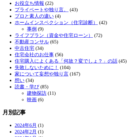
お役立ち情報
(22)
プライベートや独り言。
(43)
プロと素人の違い
(4)
ホームインスペクション（住宅診断）
(42)
事例
(9)
ライフプラン（資金や住宅ローン）
(72)
不動産コンサル
(65)
中古住宅
(34)
住宅会社のお仕事
(56)
住宅購入によくある「何故？変でしょ？」の話
(45)
失敗しないために！
(104)
家について妄想や独り言
(167)
想い
(34)
読書・学び
(85)
建物探訪
(11)
映画
(6)
月別記事
2024年6月
(1)
2024年2月
(1)