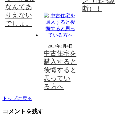
ン（住宅診
なんてあ
断）！
りえない
でしょ。
2017年3月4日
中古住宅を
購入すると
後悔すると
思ってい
る方へ
トップに戻る
コメントを残す