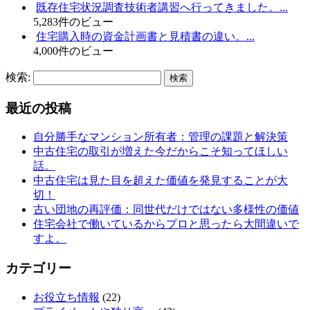
既存住宅状況調査技術者講習へ行ってきました。...
5,283件のビュー
住宅購入時の資金計画書と見積書の違い。...
4,000件のビュー
検索:
最近の投稿
自分勝手なマンション所有者：管理の課題と解決策
中古住宅の取引が増えた今だからこそ知ってほしい
話。
中古住宅は見た目を超えた価値を発見することが大
切！
古い団地の再評価：同世代だけではない多様性の価値
住宅会社で働いているからプロと思ったら大間違いで
すよ。
カテゴリー
お役立ち情報
(22)