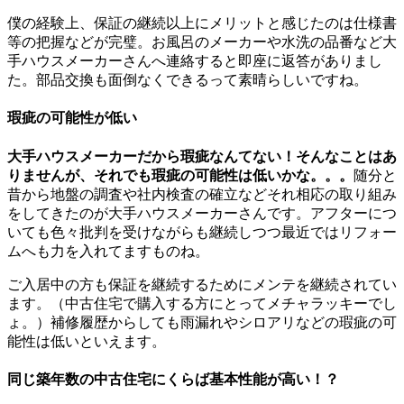
僕の経験上、保証の継続以上にメリットと感じたのは仕様書
等の把握などが完璧。お風呂のメーカーや水洗の品番など大
手ハウスメーカーさんへ連絡すると即座に返答がありまし
た。部品交換も面倒なくできるって素晴らしいですね。
瑕疵の可能性が低い
大手ハウスメーカーだから瑕疵なんてない！そんなことはあ
りませんが、それでも瑕疵の可能性は低いかな。。。
随分と
昔から地盤の調査や社内検査の確立などそれ相応の取り組み
をしてきたのが大手ハウスメーカーさんです。アフターにつ
いても色々批判を受けながらも継続しつつ最近ではリフォー
ムへも力を入れてますものね。
ご入居中の方も保証を継続するためにメンテを継続されてい
ます。（中古住宅で購入する方にとってメチャラッキーでし
ょ。）補修履歴からしても雨漏れやシロアリなどの瑕疵の可
能性は低いといえます。
同じ築年数の中古住宅にくらば基本性能が高い！？