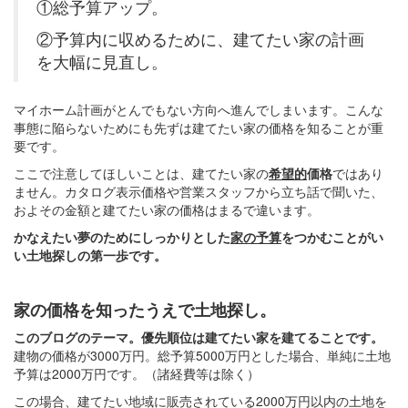
①総予算アップ。
②予算内に収めるために、建てたい家の計画
を大幅に見直し。
マイホーム計画がとんでもない方向へ進んでしまいます。こんな
事態に陥らないためにも先ずは建てたい家の価格を知ることが重
要です。
ここで注意してほしいことは、建てたい家の
希望的
価格
ではあり
ません。カタログ表示価格や営業スタッフから立ち話で聞いた、
およその金額と建てたい家の価格はまるで違います。
かなえたい夢のためにしっかりとした
家の予算
をつかむことがい
い土地探しの第一歩です。
家の価格を知ったうえで土地探し。
このブログのテーマ。優先順位は建てたい家を建てることです。
建物の価格が3000万円。総予算5000万円とした場合、単純に土地
予算は2000万円です。（諸経費等は除く）
この場合、建てたい地域に販売されている2000万円以内の土地を