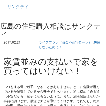
サンクティ
Toggle
navigati
広島の住宅購入相談はサンクテ
ィ
2017.02.21
ライフプラン（資金や住宅ローン）
,
失敗
しないために！
家賃並みの支払いで家を
買ってはいけない！
いつも通る道で迷子になることはありません。どこに危険が潜ん
でいるか認識しているから安全でもあります。逆に初めて通る道
は不安だから、迷子にならないように、また、危険個所はないか
事前に調べます。最近はナビが導いてくれます。それでも、約束
の時間に遅れないように少しは早めに出発します。知らないこと