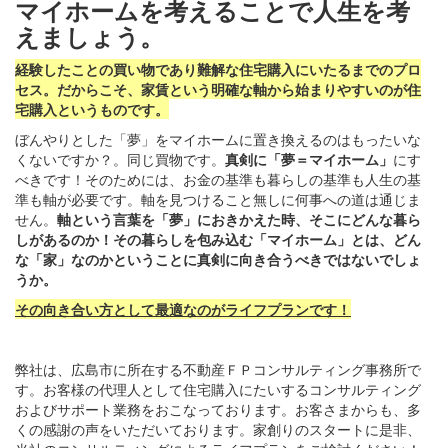
マイホームを考えることで人生を考
えましょう。
経験したことの買い物であり難解な住宅購入にいたるまでのプロ
セス。だからこそ、家賃という明確な軸から始まりやすいのが住
宅購入というものです。
ぼんやりとした「夢」をマイホームに置き換えるのはもったいな
くないですか？。同じ買物です。
真剣に「夢＝マイホーム」
にす
べきです！そのためには、お金の基準も暮らしの基準も人生の基
準も軸が必要です。軸を見つけること無しに何事への道は通じま
せん。
軸という言葉を「夢」におきかえた時、そこにどんな暮ら
しがあるのか！その暮らしを包み込む「マイホーム」とは、どん
な「家」なのかということに真剣に向き合うべきではないでしょ
うか。
その向き合い方として最適なのがライフプランです！
弊社は、広島市に所在する不動産ＦＰコンサルティング事務所で
す。お客様の代理人として住宅購入にたいするコンサルティング
およびサポート業務をおこなっております。お客さまからも、多
くの感謝の声をいただいております。家創りのスタートに是非、