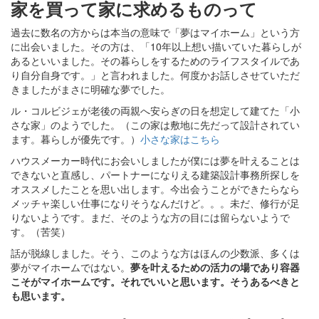
家を買って家に求めるものって
過去に数名の方からは本当の意味で「夢はマイホーム」という方
に出会いました。その方は、「10年以上想い描いていた暮らしが
あるといいました。その暮らしをするためのライフスタイルであ
り自分自身です。」と言われました。何度かお話しさせていただ
きましたがまさに明確な夢でした。
ル・コルビジェが老後の両親へ安らぎの日を想定して建てた「小
さな家」のようでした。（この家は敷地に先だって設計されてい
ます。暮らしが優先です。）
小さな家はこちら
ハウスメーカー時代にお会いしましたが僕には夢を叶えることは
できないと直感し、パートナーになりえる建築設計事務所探しを
オススメしたことを思い出します。今出会うことができたらなら
メッチャ楽しい仕事になりそうなんだけど。。。未だ、修行が足
りないようです。まだ、そのような方の目には留らないようで
す。（苦笑）
話が脱線しました。そう、このような方はほんの少数派、多くは
夢がマイホームではない。
夢を叶えるための活力の場であり容器
こそがマイホームです。それでいいと思います。そうあるべきと
も思います。