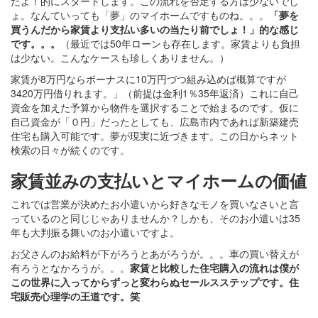
だよ！的にスタートします。この流れを否定する方は少ないでし
ょ。なんていっても「夢」のマイホームですものね。。。
「夢を
買うんだから家賃より支払い多いの当たり前でしょ！」的な感じ
です。。。
（最近では50年ローンも存在します。家賃よりも負担
は少ない。こんなケースも珍しくありません。）
家賃が8万円ならボーナスに10万円づつ組み込めば概算ですが
3420万円借りれます。」（前提は金利1％35年返済）これに自己
資金を加えた予算から物件を選択することで始まるのです。仮に
自己資金が「０円」だったとしても、広島市内であれば新築建売
住宅も購入可能です。夢が現実に近づきます。この日からネット
検索の日々が続くのです。
家賃並みの支払いとマイホームの価値
これでは営業が決めたお小遣いから好きなモノを買いなさいと言
っているのと同じじゃありませんか？しかも、そのお小遣いは35
年も大判振る舞いのお小遣いですよ。
お父さんのお給料が下がろうとあがろうが。。。車の買い替えが
有ろうとなかろうが。。。
家賃と比較した住宅購入の流れは僕が
この世界に入ってからずっと変わらぬセールスステップです。住
宅販売心理学の王道です。笑