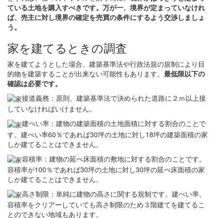
ている土地を購入すべきです。万が一、境界が定まっていなけれ
ば、売主に対し境界の確定を売買の条件にするよう交渉しましょ
う。
家を建てるときの調査
家を建てようとした場合、建築基準法や行政法規の規制により目
的物を建築することが出来ない可能性もあります。
最低限以下の
確認は必要です。
接道義務：原則、建築基準法で決められた道路に２ｍ以上接
していなければいけません。
建ぺい率：建物の建築面積の土地面積に対する割合のことで
す。建ぺい率60％であれば30坪の土地に対し18坪の建築面積の家
しか建てることはできません。
容積率：建物の延べ床面積の敷地に対する割合のことです。
容積率が100％であれば30坪の土地に対し30坪の延べ床面積の家
しか建てることはできません。
高さ制限：単純に建物の高さに関する規制です。建ぺい率、
容積率をクリアーしていても高さ制限のため３階建てを建てるこ
とのできない地域もあります。