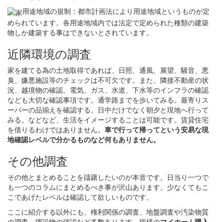
用途地域の規制：都市計画法により用途地域というものが定
められています。各用途地域内では法定で定められた種類の建築
物しか建築する事はできないとされています。
近隣環境の調査
家を建てる為の土地取得であれば、日照、通風、展望、騒音、悪
臭、嫌悪施設等のチェックは不可欠です。また、隣接不動産の状
況、越境物の確認、電気、ガス、水道、下水等のインフラの確認
なども大切な確認事項です。通学路までを歩いてみる。最寄りス
ーパーの品揃えを確認する。日中だけでなく朝夕と現地へ行って
みる。などなど、生活をイメージすることは可能です。賃貸住宅
を借りるわけではありません。
車で行って帰ってという安易な現
地確認レベルで分かるものなど何もありません。
その他調査
その他とまとめることを躊躇したいのが本音です。日当り一つで
も一つのコラムにまとめるべき事が沢山あります。少なくてもこ
こであげたレベルは確認して欲しいものです。
ここに紹介する以外にも、権利関係の調査、地盤調査や汚染物質
の調査、埋設物の確認など多数あります。皆様の
マイホーム購入