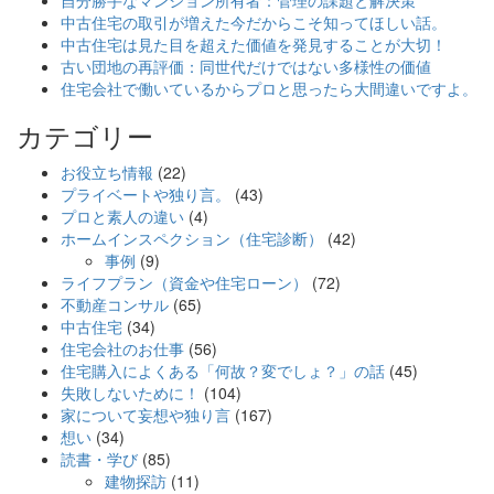
自分勝手なマンション所有者：管理の課題と解決策
中古住宅の取引が増えた今だからこそ知ってほしい話。
中古住宅は見た目を超えた価値を発見することが大切！
古い団地の再評価：同世代だけではない多様性の価値
住宅会社で働いているからプロと思ったら大間違いですよ。
カテゴリー
お役立ち情報
(22)
プライベートや独り言。
(43)
プロと素人の違い
(4)
ホームインスペクション（住宅診断）
(42)
事例
(9)
ライフプラン（資金や住宅ローン）
(72)
不動産コンサル
(65)
中古住宅
(34)
住宅会社のお仕事
(56)
住宅購入によくある「何故？変でしょ？」の話
(45)
失敗しないために！
(104)
家について妄想や独り言
(167)
想い
(34)
読書・学び
(85)
建物探訪
(11)