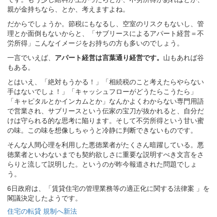
親が金持ちなら、とか、考えますよね。
だからでしょうか。節税にもなるし、空室のリスクもないし、管
理とか面倒もないからと、「サブリースによるアパート経営＝不
労所得」こんなイメージをお持ちの方も多いのでしょう。
一言でいえば、
アパート経営は言葉通り経営です。
山もあれば谷
もある。
とはいえ、「絶対もうかる！」「相続税のこと考えたらやらない
手はないでしょ！」「キャッシュフローがどうたらこうたら」
「キャピタルとかインカムとか」なんかよくわからない専門用語
で営業され、サブリースという伝家の宝刀が抜かれると、自分だ
けは守られる的な思考に陥ります。そして不労所得という甘い蜜
の味。この味を想像しちゃうと冷静に判断できないものです。
そんな人間心理を利用した悪徳業者がたくさん暗躍している。悪
徳業者といわないまでも契約欲しさに重要な説明すべき文言をさ
らりと流して説明した。というのが昨今報道された問題でしょ
う。
6日政府は、「賃貸住宅の管理業務等の適正化に関する法律案 」を
閣議決定したようです。
住宅の転貸 規制へ新法