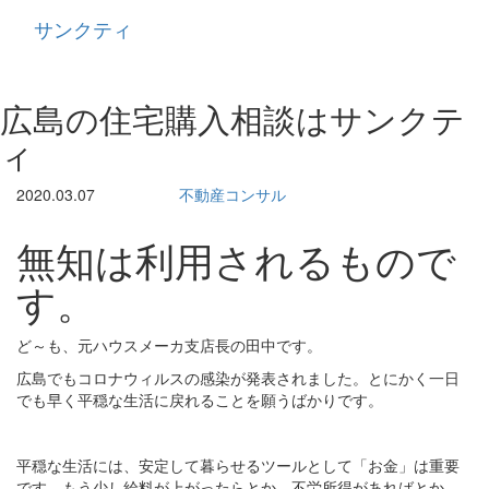
サンクティ
Toggle
navigati
広島の住宅購入相談はサンクテ
ィ
2020.03.07
不動産コンサル
無知は利用されるもので
す。
ど～も、元ハウスメーカ支店長の田中です。
広島でもコロナウィルスの感染が発表されました。とにかく一日
でも早く平穏な生活に戻れることを願うばかりです。
平穏な生活には、安定して暮らせるツールとして「お金」は重要
です。もう少し給料が上がったらとか、不労所得があればとか、