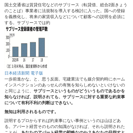
国土交通省は賃貸住宅などのサブリース（転貸借、総合2面きょう
のことば）事業者に法規制を導入する検討に入った。国への登録
を義務化し、将来の家賃収入などについて顧客への説明を必須に
する。サブリースでは約
日本経済新聞 電子版
一歩前進かな。と、思う反面。宅建業法でも媒介契約時にホーム
インスペクションのあっせんの有無を知らしめないといけないの
と同じように、
サブリースというものがどういうものであるかを
知らなければ、説明されても、サブリースに対する重要な約束事
について有利不利の判断はできない。
無知は利用されるものです。
説明するプロからすれば約束事にない事例というのは山ほどあ
る。アパート経営そのものの知識がなければ、それら説明された
ことが、
あなたのアパート経営の戦略なのか？あなたの目指すと