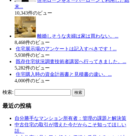
住宅ローンをオーバーローンで利用した結
末...
10,343件のビュー
離婚しそうな夫婦は家は買わない。...
8,468件のビュー
住宅展示場のアンケートは記入すべきです！...
5,938件のビュー
既存住宅状況調査技術者講習へ行ってきました。...
5,282件のビュー
住宅購入時の資金計画書と見積書の違い。...
4,000件のビュー
検索:
最近の投稿
自分勝手なマンション所有者：管理の課題と解決策
中古住宅の取引が増えた今だからこそ知ってほしい
話。