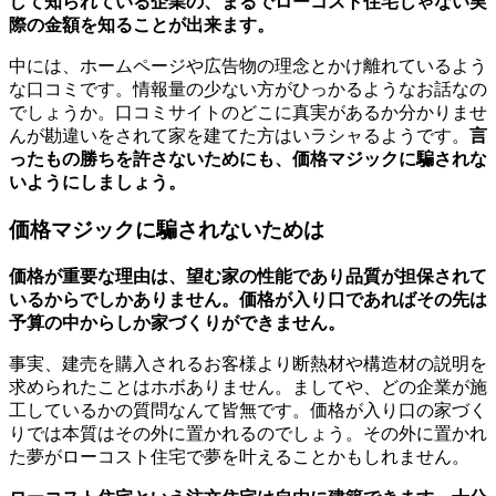
して知られている企業の、まるでローコスト住宅じゃない実
際の金額を知ることが出来ます。
中には、ホームページや広告物の理念とかけ離れているよう
な口コミです。情報量の少ない方がひっかるようなお話なの
でしょうか。口コミサイトのどこに真実があるか分かりませ
んが勘違いをされて家を建てた方はいラシャるようです。
言
ったもの勝ちを許さないためにも、価格マジックに騙されな
いようにしましょう。
価格マジックに騙されないためは
価格が重要な理由は、望む家の性能であり品質が担保されて
いるからでしかありません。価格が入り口であればその先は
予算の中からしか家づくりができません。
事実、建売を購入されるお客様より断熱材や構造材の説明を
求められたことはホボありません。ましてや、どの企業が施
工しているかの質問なんて皆無です。価格が入り口の家づく
りでは本質はその外に置かれるのでしょう。その外に置かれ
た夢がローコスト住宅で夢を叶えることかもしれません。