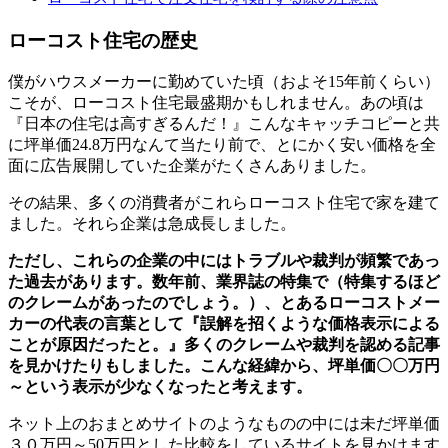
ローコスト住宅の歴史
僕がハウスメーカーに勤めていた頃（およそ15年前くらい）
こそが、ローコスト住宅最盛期かもしれません。あの頃は
『日本の住宅は高すぎるんだ！』こんなキャッチコピーと共
に坪単価24.8万円なんて当たり前で、とにかく安い価格を全
面に広告展開していた企業がたくさんありました。
その結果、多くの消費者がこれらローコスト住宅で家を建て
ました。それら企業は急成長しました。
ただし、これらの企業の中にはトラブルや裁判が頻繁であっ
た過去があります。数年前、業界誌の特集で（特集するほど
のクレームがあったのでしょう。）、とあるローコストメー
カーの代表の言葉として『誤解を招くような価格表示による
ことが原因だったと。』多くのクレームや裁判を認める記事
を見かけたりもしました。こんな経緯から、坪単価〇〇万円
～という表示が少なくなったと考えます。
ネット上のおまとめサイトのようなものの中には未だ坪単価
３０万円～50万円とした比較をしているサイトを見かけます