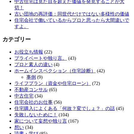
中古住宅は見た目を超えた価値を発見することが大
切！
古い団地の再評価：同世代だけではない多様性の価値
住宅会社で働いているからプロと思ったら大間違いで
すよ。
カテゴリー
お役立ち情報
(22)
プライベートや独り言。
(43)
プロと素人の違い
(4)
ホームインスペクション（住宅診断）
(42)
事例
(9)
ライフプラン（資金や住宅ローン）
(72)
不動産コンサル
(65)
中古住宅
(34)
住宅会社のお仕事
(56)
住宅購入によくある「何故？変でしょ？」の話
(45)
失敗しないために！
(104)
家について妄想や独り言
(167)
想い
(34)
読書・学び
(85)