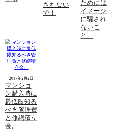
ためには
されない
イメージ
で！
に騙され
ないこ
と。
2017年2月2日
マンショ
ン購入時に
最低限知る
べき管理費
と修繕積立
金。